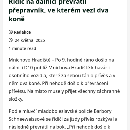
Řidič na dálnici převrátil
přepravník, ve kterém vezl dva
koně
Redakce
24 května, 2025
1 minute read
Mnichovo Hradiště – Po 9. hodině ráno došlo na
dálnici D10 poblíž Mnichova Hradiště k havárii
osobního vozidla, které za sebou táhlo přívěs a v
něm dva koně. Při nehodě došlo k převrácení
přívěsu. Na místo musely přijet všechny záchranné
složky.
Podle mluvčí mladoboleslavské policie Barbory
Schneeweissové se řidiči za jízdy přívěs rozkýval a
následně převrátil na bok. „Při nehodě došlo k