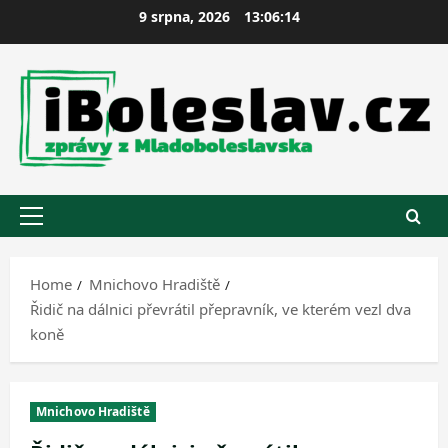
Skip
9 srpna, 2026
13:06:14
to
content
Primary
Menu
Home
Mnichovo Hradiště
Řidič na dálnici převrátil přepravník, ve kterém vezl dva
koně
Mnichovo Hradiště