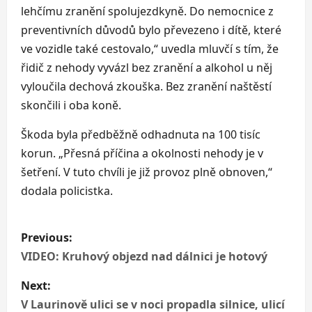
lehčímu zranění spolujezdkyně. Do nemocnice z
preventivních důvodů bylo převezeno i dítě, které
ve vozidle také cestovalo,“ uvedla mluvčí s tím, že
řidič z nehody vyvázl bez zranění a alkohol u něj
vyloučila dechová zkouška. Bez zranění naštěstí
skončili i oba koně.
Škoda byla předběžně odhadnuta na 100 tisíc
korun. „Přesná příčina a okolnosti nehody je v
šetření. V tuto chvíli je již provoz plně obnoven,“
dodala policistka.
P
Previous:
o
VIDEO: Kruhový objezd nad dálnici je hotový
s
Next:
V Laurinově ulici se v noci propadla silnice, ulicí