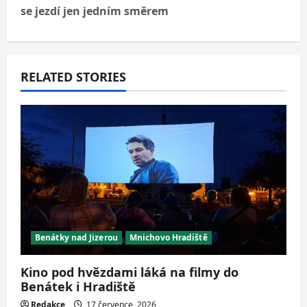
t
se jezdí jen jedním směrem
n
a
RELATED STORIES
v
i
g
a
t
i
Benátky nad Jizerou
Mnichovo Hradiště
o
Kino pod hvězdami láká na filmy do
Benátek i Hradiště
n
Redakce
17 července, 2026