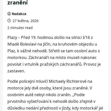
zranění
Redakce
27 května, 2026
2 minutes read
Plazy – Před 19. hodinou došlo na silnici I/16 z
Mladé Boleslavi na Jičín, na kruhovém objezdu u
Plaz, k vážné nehodě. Střetli se tam osobní auto s
motorkou. Záchranáři na místo museli nakonec
povolat i vrtulník pražských záchranářů. Provoz je
zastaven.
Podle policejní mluvčí Michaely Richterové na
motorce jely dvě osoby, které jsou zraněné. V
osobním autě nebyl nikdo zraněn. „Podle
prvotního vyšetřování k nehodě došlo zřejmě v
důsledku nedání přednosti v jízdy, kdy motorkář jel