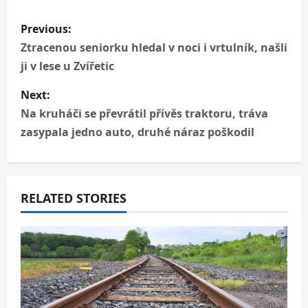
P
Previous:
o
Ztracenou seniorku hledal v noci i vrtulník, našli
ji v lese u Zvířetic
s
Next:
t
Na kruháči se převrátil přívěs traktoru, tráva
n
zasypala jedno auto, druhé náraz poškodil
a
v
RELATED STORIES
i
g
a