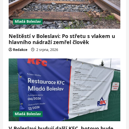
t
i
Mladá Boleslav
o
n
Neštěstí v Boleslavi: Po střetu s vlakem u
hlavního nádraží zemřel člověk
Redakce
2 srpna, 2026
Mladá Boleslav
V Boleslavi budují další KFC, hotovo bude