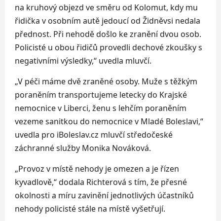
na kruhový objezd ve směru od Kolomut, kdy mu
řidička v osobním autě jedoucí od Židněvsi nedala
přednost. Při nehodě došlo ke zranění dvou osob.
Policisté u obou řidičů provedli dechové zkoušky s
negativními výsledky,“ uvedla mluvčí.
„V péči máme dvě zraněné osoby. Muže s těžkým
poraněním transportujeme letecky do Krajské
nemocnice v Liberci, ženu s lehčím poraněním
vezeme sanitkou do nemocnice v Mladé Boleslavi,“
uvedla pro iBoleslav.cz mluvčí středočeské
záchranné služby Monika Nováková.
„Provoz v místě nehody je omezen a je řízen
kyvadlově,“ dodala Richterová s tím, že přesné
okolnosti a míru zavinění jednotlivých účastníků
nehody policisté stále na místě vyšetřují.