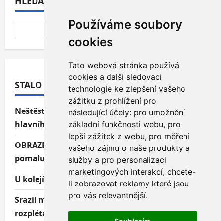
HLEDAT
Používáme soubory
HLEDAT
cookies
Tato webová stránka používá
cookies a další sledovací
STALO SE:
technologie ke zlepšení vašeho
zážitku z prohlížení pro
Neštěstí v Boleslavi: Po střetu s vlakem u
následující účely:
pro umožnění
hlavního nádraží zemřel člověk
základní funkčnosti webu
,
pro
lepší zážitek z webu
,
pro měření
OBRAZEM: Serpentiny u Jizerního Vtelna? Už
vašeho zájmu o naše produkty a
pomalu minulost
služby a pro personalizaci
marketingových interakcí
,
chcete-
U kolejí ležel mrtvý muž, zřejmě ho srazil vlak
li zobrazovat reklamy které jsou
pro vás relevantnější
.
Srazil muže na skútru a ujel, zvláštní nehodu
rozplétá policie
Souhlasím